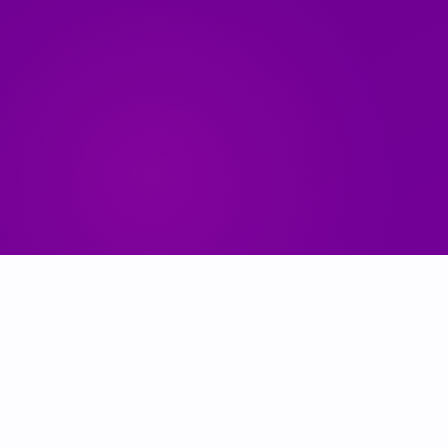
1ª App Vocal-First
Controllo Completamente Vocale
⭐ Valutazione 4.5 / 5
App Store & Play Store