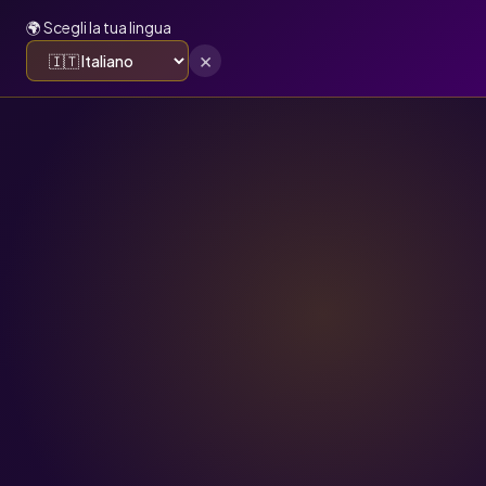
🌍 Scegli la tua lingua
×