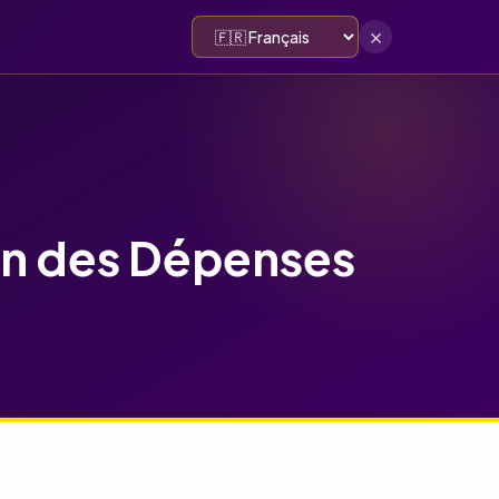
×
nctionnalités
FAQ
Blog
Essayez-le !
on des Dépenses